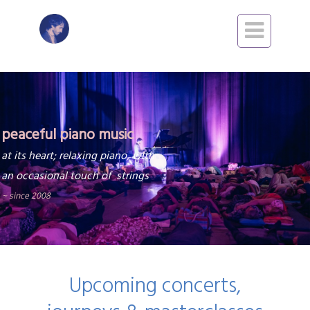

peaceful piano music
at its heart
; relaxing piano,
with
an occasional
touch of strings
~
since 2008
Upcoming concerts,