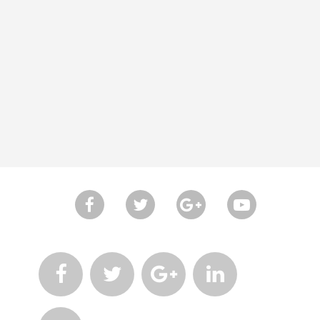







