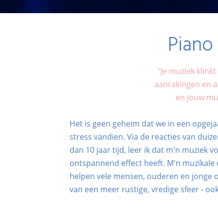
​Pian
​“Je muziek klin
aanrakingen en a
en jouw mu
Het is geen geheim dat we in een opgeja
stress vandien. Via de reacties van duiz
dan 10 jaar tijd, leer ik dat m'n muziek 
ontspannend effect heeft. M'n muzikale 
helpen vele mensen, ouderen en jonge 
van een meer rustige, vredige sfeer - oo