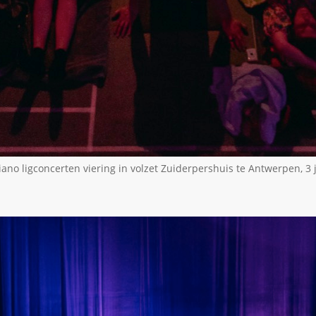
piano ligconcerten viering in volzet Zuiderpershuis te Antwerpen, 3 