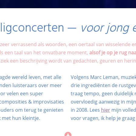
o ligconcerten —
voor jong 
kt zeer verrassend als woorden, een oertaal van wisselende 
ls een taal van het onvatbare moment,
alsof je op je rug na
ziek een beschrijving wordt van gedachten, geuren en heri
agde wereld leven, met alle
​​Volgens Marc Leman, muzi
enden luisteraars over meer
drie ingrediënten de rustge
voor velen een super
traag tempo, geen duidelijk 
composities & improvisaties
overvloedig aanwezig in ​mijn
ouders om terug te genieten
in 2008. ​Lees
hier
mijn volled
k met hun kleintje.
voor vragen, ik help je graag