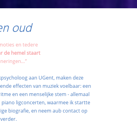
en oud
emoties en tedere
ar de hemel staart
nneringen…”
ekpsycholoog aan UGent, maken deze
vende effecten van muziek voelbaar: een
ritme en een menselijke stem - allemaal
 piano ligconcerten, waarmee ​ik startte
ige biografie, en neem aub contact op
 verder.