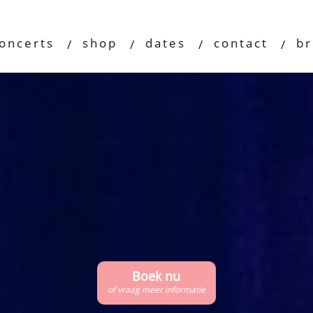
oncerts
shop
dates
contact
b
​Boek nu
​of vraag meer informatie